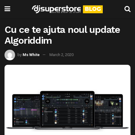
Cu ce te ajuta noul update
Algoriddim
by
Ms White
March 2, 2020