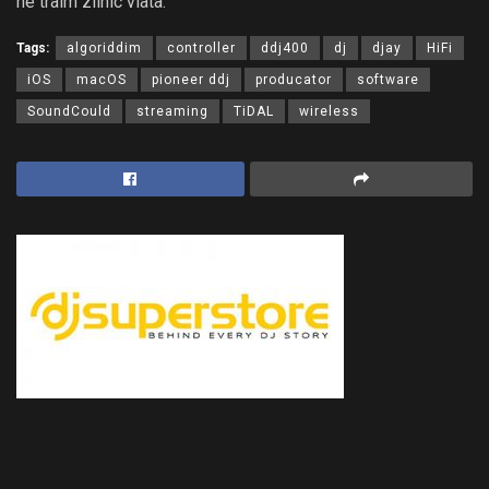
ne traim zilnic viata.
Tags:
algoriddim
controller
ddj400
dj
djay
HiFi
iOS
macOS
pioneer ddj
producator
software
SoundCould
streaming
TiDAL
wireless