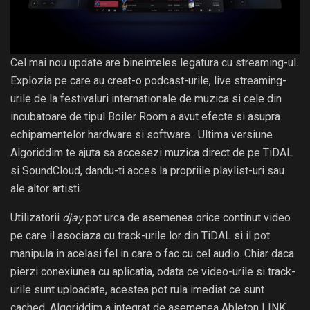
Cel mai nou update are bineinteles legatura cu streaming-ul.
Explozia pe care au creat-o podcast-urile, live streaming-
urile de la festivaluri internationale de muzica si cele din
incubatoare de tipul Boiler Room a avut efecte si asupra
echipamentelor hardware si software. Ultima versiune
Algoriddim te ajuta sa accesezi muzica direct de pe TiDAL
si SoundCloud, dandu-ti acces la propriile playlist-uri sau
ale altor artisti.
Utilizatorii
djay
pot urca de asemenea orice continut video
pe care il asociaza cu track-urile lor din TiDAL si il pot
manipula in acelasi fel in care o fac cu cel audio. Chiar daca
pierzi conexiunea cu aplicatia, odata ce video-urile si track-
urile sunt uploadate, acestea pot rula imediat ce sunt
cached. Algoriddim a integrat de asemenea Ableton LINK