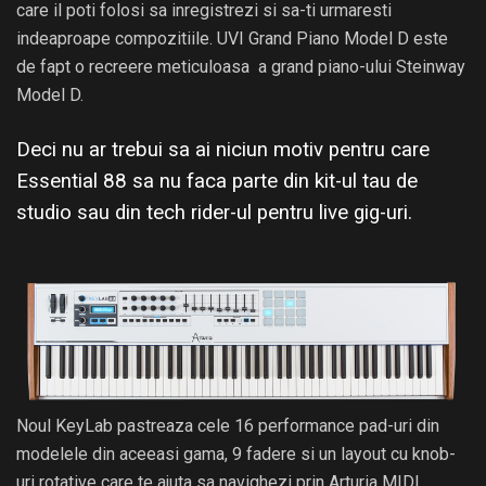
care il poti folosi sa inregistrezi si sa-ti urmaresti
indeaproape compozitiile. UVI Grand Piano Model D este
de fapt o recreere meticuloasa a grand piano-ului Steinway
Model D.
Deci nu ar trebui sa ai niciun motiv pentru care
Essential 88 sa nu faca parte din kit-ul tau de
studio sau din tech rider-ul pentru live gig-uri.
Noul KeyLab pastreaza cele 16 performance pad-uri din
modelele din aceeasi gama, 9 fadere si un layout cu knob-
uri rotative care te ajuta sa navighezi prin Arturia MIDI