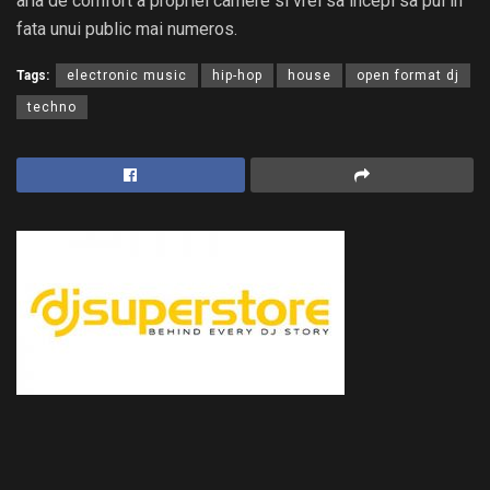
aria de comfort a propriei camere si vrei sa incepi sa pui in
fata unui public mai numeros.
Tags:
electronic music
hip-hop
house
open format dj
techno