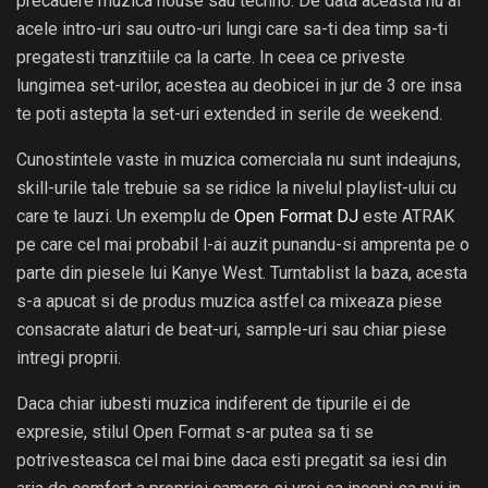
precadere muzica house sau techno. De data aceasta nu ai
acele intro-uri sau outro-uri lungi care sa-ti dea timp sa-ti
pregatesti tranzitiile ca la carte. In ceea ce priveste
lungimea set-urilor, acestea au deobicei in jur de 3 ore insa
te poti astepta la set-uri extended in serile de weekend.
Cunostintele vaste in muzica comerciala nu sunt indeajuns,
skill-urile tale trebuie sa se ridice la nivelul playlist-ului cu
care te lauzi. Un exemplu de
Open Format DJ
este ATRAK
pe care cel mai probabil l-ai auzit punandu-si amprenta pe o
parte din piesele lui Kanye West. Turntablist la baza, acesta
s-a apucat si de produs muzica astfel ca mixeaza piese
consacrate alaturi de beat-uri, sample-uri sau chiar piese
intregi proprii.
Daca chiar iubesti muzica indiferent de tipurile ei de
expresie, stilul Open Format s-ar putea sa ti se
potrivesteasca cel mai bine daca esti pregatit sa iesi din