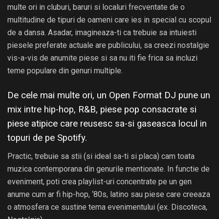
multe ori in cluburi, baruri si localuri frecventate de o
multitudine de tipuri de oameni care ies in special cu scopul
de a dansa. Asadar, imagineaza-ti ca trebuie sa intuiesti
piesele preferate actuale are publicului, sa creezi nostalgie
vis-a-vis de anumite piese si sa nu iti fie frica sa incluzi
teme populare din genuri multiple.
De cele mai multe ori, un Open Format DJ pune un
mix intre hip-hop, R&B, piese pop consacrate si
piese atipice care reusesc sa-si gaseasca locul in
topuri de pe Spotify.
Practic, trebuie sa stii (si ideal sa-ti si placa) cam toata
muzica contemporana din genurile mentionate. In functie de
eveniment, poti crea playlist-uri concentrate pe un gen
anume cum ar fi hip-hop, ‘80s, latino sau piese care creeaza
o atmosfera ce sustine tema evenimentului (ex. Discoteca,