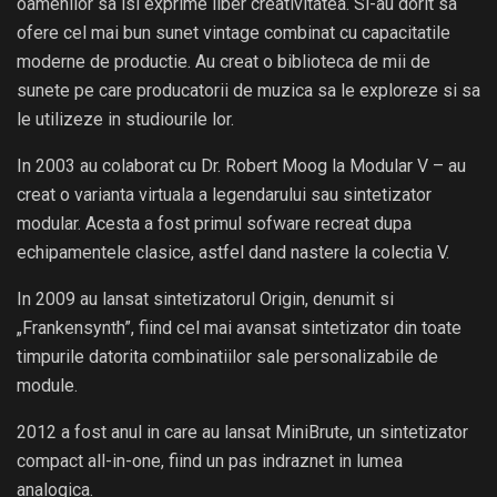
oamenilor sa isi exprime liber creativitatea. Si-au dorit sa
ofere cel mai bun sunet vintage combinat cu capacitatile
moderne de productie. Au creat o biblioteca de mii de
sunete pe care producatorii de muzica sa le exploreze si sa
le utilizeze in studiourile lor.
In 2003 au colaborat cu Dr. Robert Moog la Modular V – au
creat o varianta virtuala a legendarului sau sintetizator
modular. Acesta a fost primul sofware recreat dupa
echipamentele clasice, astfel dand nastere la colectia V.
In 2009 au lansat sintetizatorul Origin, denumit si
„Frankensynth”, fiind cel mai avansat sintetizator din toate
timpurile datorita combinatiilor sale personalizabile de
module.
2012 a fost anul in care au lansat MiniBrute, un sintetizator
compact all-in-one, fiind un pas indraznet in lumea
analogica.