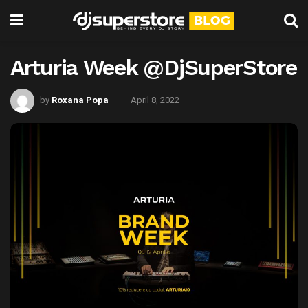
Arturia Week @DjSuperStore
by
Roxana Popa
April 8, 2022