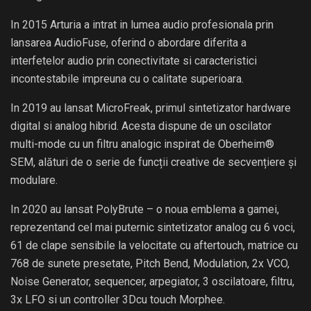
In 2015 Arturia a intrat in lumea audio profesionala prin
lansarea AudioFuse, oferind o abordare diferita a
interfetelor audio prin conectivitate si caracteristici
incontestabile impreuna cu o calitate superioara.
In 2019 au lansat MicroFreak, primul sintetizator hardware
digital si analog hibrid. Acesta dispune de un oscilator
multi-mode cu un filtru analogic inspirat de Oberheim®
SEM, alături de o serie de funcții creative de secvențiere și
modulare.
In 2020 au lansat PolyBrute – o noua emblema a gamei,
reprezentand cel mai puternic sintetizator analog cu 6 voci,
61 de clape sensibile la velocitate cu aftertouch, matrice cu
768 de sunete presetate, Pitch Bend, Modulation, 2x VCO,
Noise Generator, sequencer, arpegiator, 3 oscilatoare, filtru,
3x LFO si un controller 3Dcu touch Morphee.