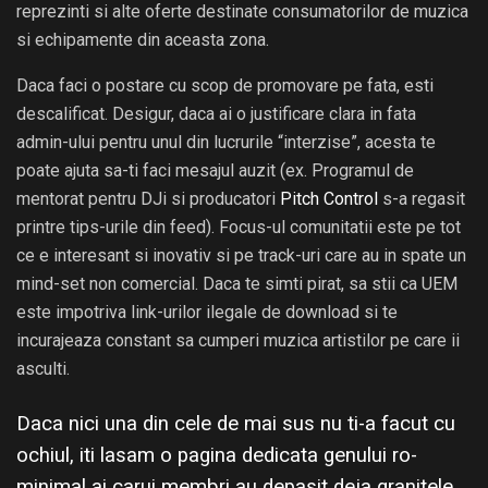
reprezinti si alte oferte destinate consumatorilor de muzica
si echipamente din aceasta zona.
Daca faci o postare cu scop de promovare pe fata, esti
descalificat. Desigur, daca ai o justificare clara in fata
admin-ului pentru unul din lucrurile “interzise”, acesta te
poate ajuta sa-ti faci mesajul auzit (ex. Programul de
mentorat pentru DJi si producatori
Pitch Control
s-a regasit
printre tips-urile din feed). Focus-ul comunitatii este pe tot
ce e interesant si inovativ si pe track-uri care au in spate un
mind-set non comercial. Daca te simti pirat, sa stii ca UEM
este impotriva link-urilor ilegale de download si te
incurajeaza constant sa cumperi muzica artistilor pe care ii
asculti.
Daca nici una din cele de mai sus nu ti-a facut cu
ochiul, iti lasam o pagina dedicata genului
ro-
minimal
ai carui membri au depasit deja granitele