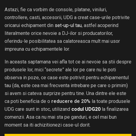
Astazi, fie ca vorbim de console, platane, viniluri,
controllere, casti, accesorii, UDG a creat case-urile potrivite
oricarui echipament din
set-up-ul tau
, astfel acoperind
literalmente orice nevoie a DJ-ilor si producatorilor,
oferindu-le posibilitatea sa calatoreasca mult mai usor
impreuna cu echipamentele lor.
In aceasta saptamana vei afla tot ce ai nevoie sa stii despre
produsele lor, mici “secrete” ale lor pe care nu le poti
observa in poze, ce case este potrivit pentru echipamentul
tau (da, este cea mai frecventa intrebare pe care o primim)
si avem si cateva surprize pentru tine. Una dintre ele este
ca poti beneficia de o
reducere de 20%
la toate produsele
UDG care sunt in stoc, utilizand
codul UDG20
la finalizarea
comenzii. Asa ca nu mai sta pe ganduri, e cel mai bun
moment sa iti achizitionezi case-ul dorit.