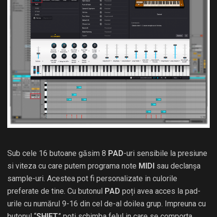
Sub cele 16 butoane găsim 8
PAD
-uri sensibile la presiune
si viteza cu care putem programa note
MIDI
sau declanșa
sample-uri. Acestea pot fi personalizate in culorile
preferate de tine. Cu butonul
PAD
poți avea acces la pad-
urile cu numărul 9-16 din cel de-al doilea grup. Impreuna cu
butonul “
SHIFT
” poti schimba felul in care se comporta