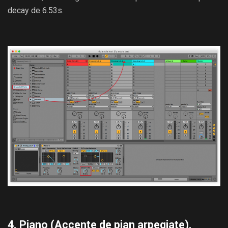
decay de 6.53s.
4. Piano (Accente de pian arpegiate).